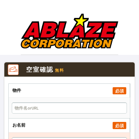
空室確認
無料
物件
必須
お名前
必須