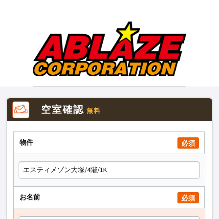
空室確認
無料
物件
必須
お名前
必須