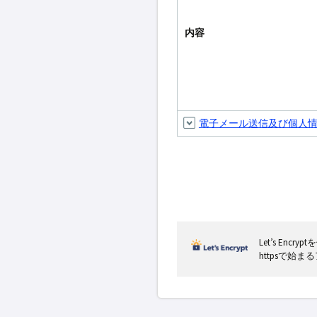
内容
電子メール送信及び個人
Let’s En
httpsで始