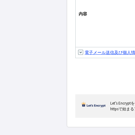
内容
電子メール送信及び個人
Let’s En
httpsで始