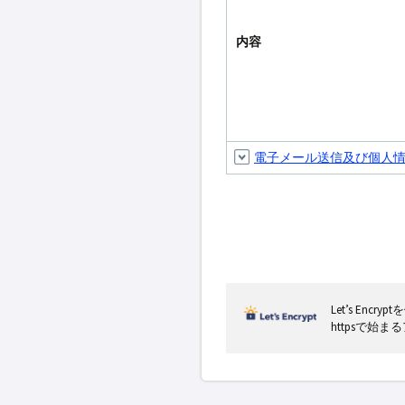
内容
電子メール送信及び個人
Let’s En
httpsで始