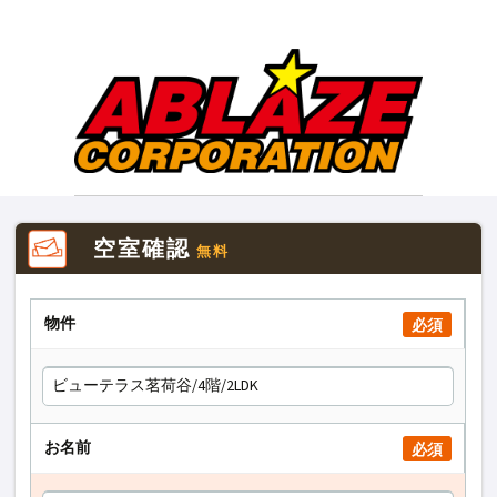
空室確認
無料
物件
必須
お名前
必須