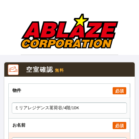
空室確認
無料
物件
必須
お名前
必須