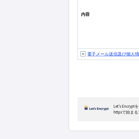
内容
電子メール送信及び個人
Let’s En
httpsで始