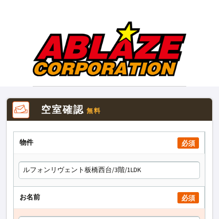
空室確認
無料
物件
必須
お名前
必須