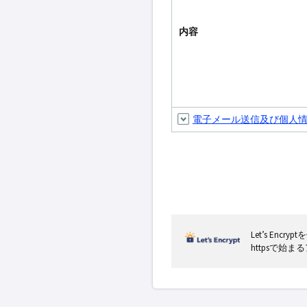
内容
電子メール送信及び個人
Let’s En
httpsで始