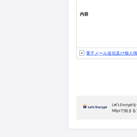
内容
電子メール送信及び個人
Let’s En
httpsで始