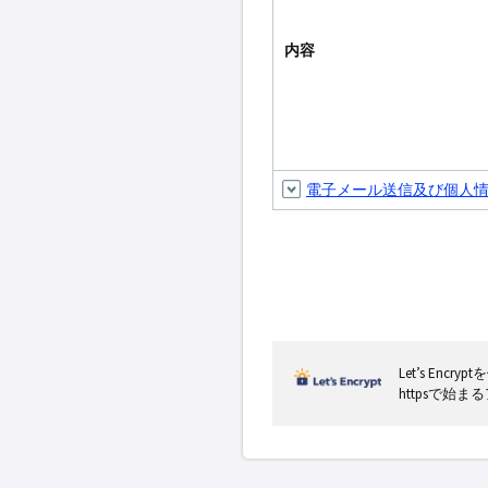
内容
電子メール送信及び個人
Let’s En
httpsで始