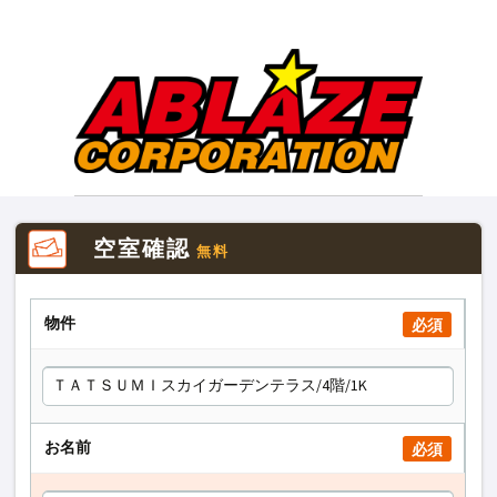
空室確認
無料
物件
必須
お名前
必須