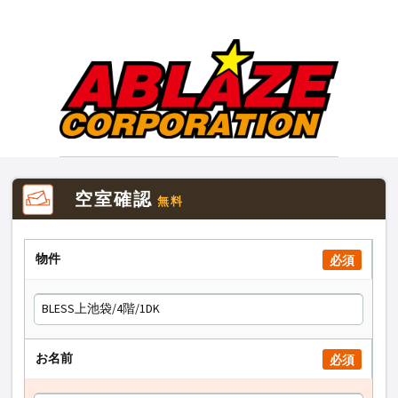
空室確認
無料
物件
必須
お名前
必須