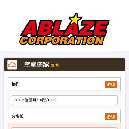
空室確認
無料
物件
必須
お名前
必須