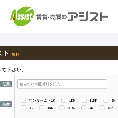
スト
無料
して下さい。
任意
ワンルーム・1K
1DK
1LDK
2K
任意
3K
3DK
3LDK
4K
4DK