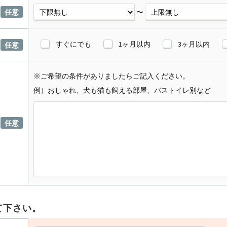
任意
〜
すぐにでも
1ヶ月以内
3ヶ月以内
任意
※ご希望の条件がありましたらご記入ください。
例）おしゃれ、犬も猫も飼える部屋、バストイレ別など
任意
て下さい。