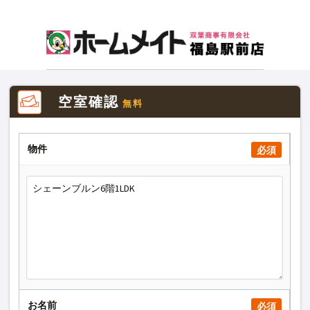
空室確認
無料
物件
必須
お名前
必須