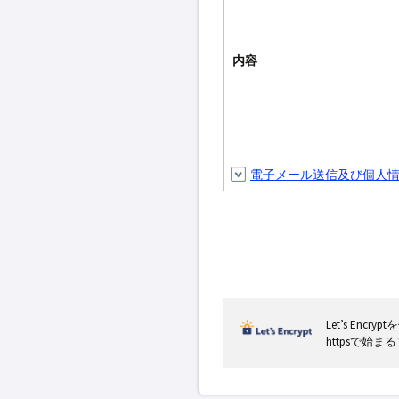
内容
電子メール送信及び個人
Let’s En
httpsで始