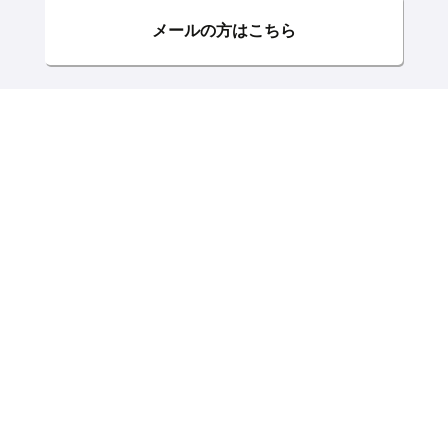
メールの方はこちら
仲介手数料無料診断
無料
物件01
任意
物件02
任意
物件03
任意